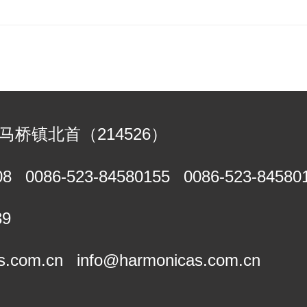
马桥镇北首（214526）
08
0086-523-84580155
0086-523-84580
39
s.com.cn
info@harmonicas.com.cn