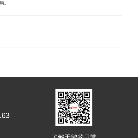
响。
163
了解天鹅的日常